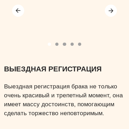
WELCOME—ФУРШЕТ
На фуршете гостям предлагают канапе и
тарталетки, фрукты, сырную нарезку,
пирожные, макаруны, соки, воду,
шампанское и вино.
Узнать подробнее
+7 (8412) 730-100
Пенза, ул. Революционная,
д. 65 (этаж 2)