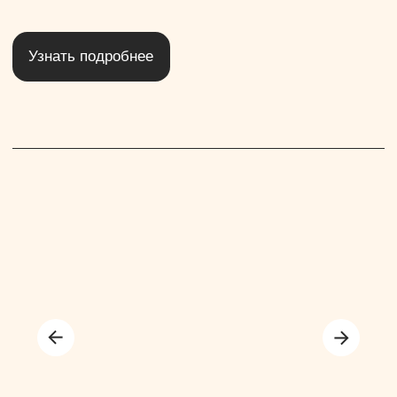
Политика
конфиденциальности
ИНФОРМАЦИЯ
МЕРОПРИЯТИЯ
УСЛУГИ
О нас
Свадьба
Украшения
Бизнес-ланч
Юбилей
Свадебные торты
Контакты
Банкет
Кейтеринг