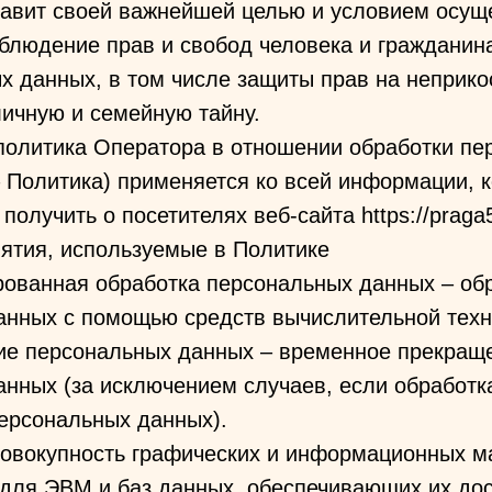
тавит своей важнейшей целью и условием осущ
блюдение прав и свобод человека и гражданин
х данных, в том числе защиты прав на неприк
личную и семейную тайну.
 политика Оператора в отношении обработки пе
 Политика) применяется ко всей информации, 
олучить о посетителях веб-сайта https://praga5
ятия, используемые в Политике
рованная обработка персональных данных – об
анных с помощью средств вычислительной техн
ние персональных данных – временное прекращ
нных (за исключением случаев, если обработк
ерсональных данных).
 совокупность графических и информационных м
для ЭВМ и баз данных, обеспечивающих их дос