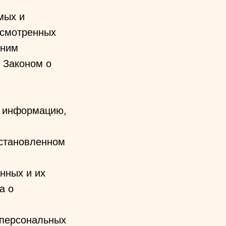
мых и
усмотренных
 ним
 Законом о
е информацию,
установленном
нных и их
а о
 персональных