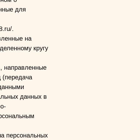
нные для
.ru/.
вленные на
деленному кругу
я, направленные
 (передача
 данными
альных данных в
о-
ерсональным
ча персональных