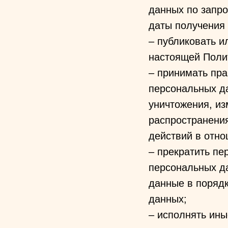
данных по запро
даты получения 
– публиковать и
настоящей Поли
– принимать пр
персональных да
уничтожения, из
распространени
действий в отн
– прекратить пе
персональных да
данные в порядк
данных;
– исполнять ин