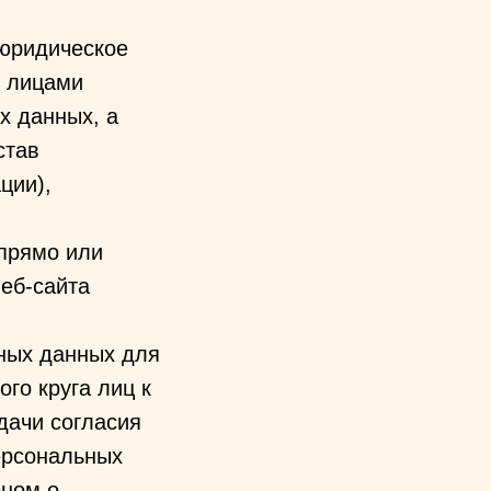
 юридическое
и лицами
х данных, а
став
ции),
прямо или
еб-сайта
ных данных для
го круга лиц к
дачи согласия
ерсональных
оном о