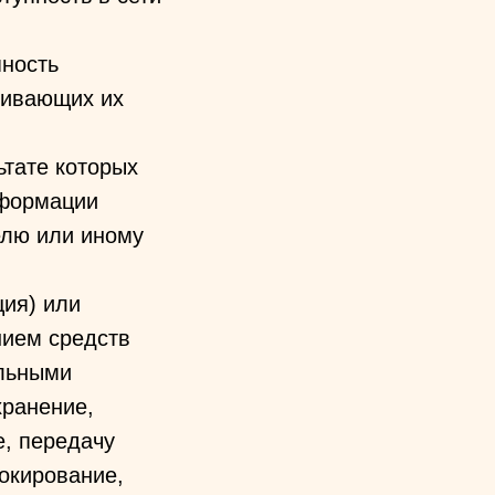
пность
чивающих их
ьтате которых
нформации
елю или иному
ция) или
нием средств
альными
хранение,
е, передачу
локирование,