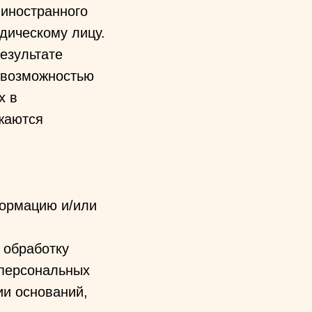
 иностранного
дическому лицу.
езультате
евозможностью
х в
жаются
формацию и/или
 обработку
 персональных
ии оснований,