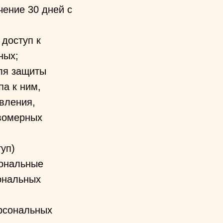
чение 30 дней с
 доступ к
ных;
ля защиты
па к ним,
вления,
авомерных
уп)
сональные
ональных
ерсональных