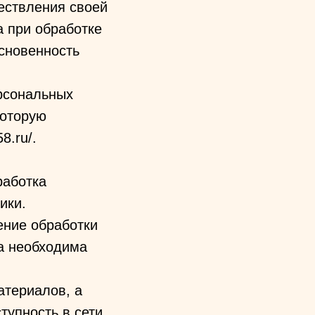
ествления своей
а при обработке
основенность
рсональных
которую
8.ru/.
работка
ики.
ение обработки
а необходима
атериалов, а
тупность в сети