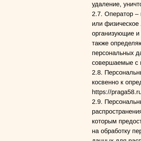
удаление, унич
2.7. Оператор –
или физическое 
организующие и
также определя
персональных да
совершаемые с 
2.8. Персональ
косвенно к опр
https://praga58.ru
2.9. Персональ
распространения
которым предос
на обработку п
данных для рас