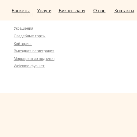
анкеты
Услуги
Бизнес-ланч
О нас
Контакты
УСЛУГИ
крашения
вадебные торты
ейтеринг
ыездная регистрация
ероприятие под ключ
elcome-фуршет