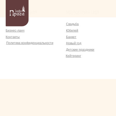
Б
ИНФОРМАЦИЯ
МЕРОПРИЯТИЯ
О нас
Свадьба
У
Бизнес-ланч
Юбилей
С
Контакты
Банкет
К
Политика конфиденциальности
Новый год
В
Детские праздники
М
Кейтеринг
W