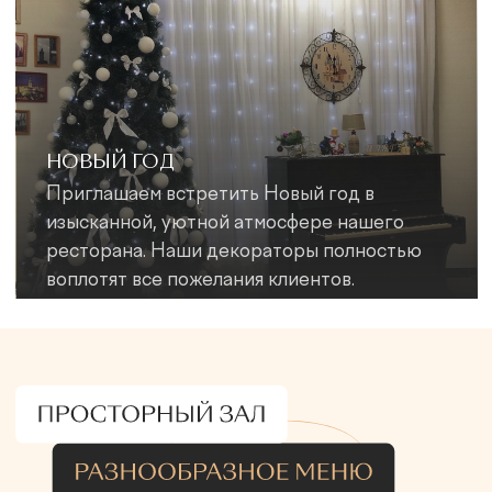
ИНФОРМАЦИЯ
МЕРОПРИЯТИЯ
УСЛУГИ
О нас
Свадьба
Украшения
Бизнес-ланч
Юбилей
Свадебные торты
Контакты
Банкет
Кейтеринг
Новый год
Выездная регистрация
Мероприятие под ключ
Детские праздники
Кейтеринг
Welcome-фуршет