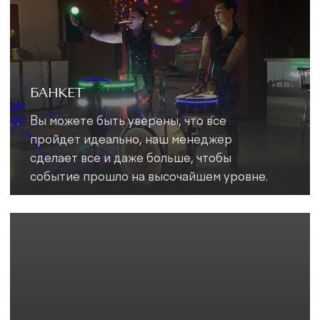
ДЕТСКИЕ ПРАЗДНИКИ
Провести детский праздник с учетом
всех пожеланий и возрастных
особенностей сможет опытная команда
банкетного холла "Прага"
НОВЫЙ ГОД
Приглашаем встретить Новый год в
изысканной, уютной атмосфере нашего
ресторана. Наши декораторы полностью
воплотят все пожелания клиентов.