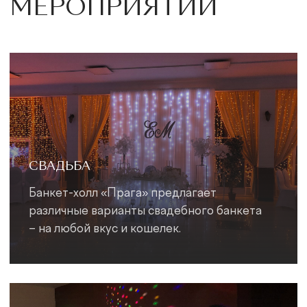
КЕЙТЕРИНГ
Планируете мероприятие на природе или
любом другом месте?
Наша команда поможет реализовать
выездной кейтеринг.
ЮБИЛЕЙ
Юбилей – это мероприятие, посвященное
одному человеку. Именно в честь именинника
закатывают торжество, которое должно
удивить, растрогать и осчастливить.