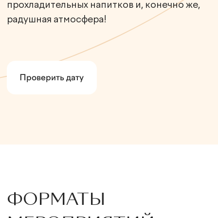
Банкет-холл «Прага» предлагает
различные варианты свадебного банкета
– на любой вкус и кошелек.
БАНКЕТ
Вы можете быть уверены, что все
пройдет идеально, наш менеджер
сделает все и даже больше, чтобы
событие прошло на высочайшем уровне.