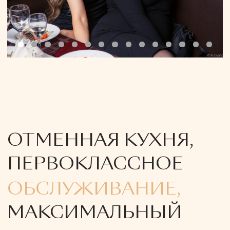
ОБСЛУЖИВАНИЕ,
МАКСИМАЛЬНЫЙ
КОМФОРТ
Кафе «Прага» поможет вам организовать
событие любой сложности на самом
высоком уровне! Банкеты, презентации,
корпоративы, детские праздники,
закрытые вечеринки – «Прага» как нельзя
лучше подходит для проведения
мероприятий любого формата.
К вашим услугам – большой выбор блюд
европейской кухни, изысканные легкие
закуски, вкуснейшие десерты, а также
обширный ассортимент горячих и
прохладительных напитков и, конечно же,
радушная атмосфера!